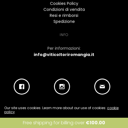
Cookies Policy
Condizioni di vendita
Resi e rimborsi
Spedizione
INFO
Per informazioni:
info@viticoltoriromangia.it
Our site uses cookies. Learn more about our use of cookies:
cookie
policy
I accept
Free shipping for billing over
€
100.00