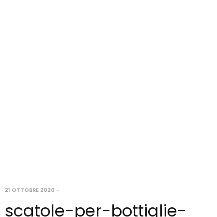
21 OTTOBRE 2020
-
scatole-per-bottiglie-