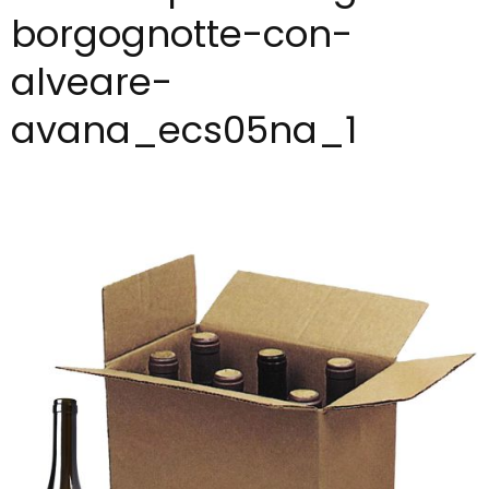
borgognotte-con-
alveare-
avana_ecs05na_1