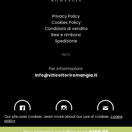
Privacy Policy
Cookies Policy
Condizioni di vendita
Resi e rimborsi
Spedizione
INFO
Per informazioni:
info@viticoltoriromangia.it
Our site uses cookies. Learn more about our use of cookies:
cookie
policy
I accept
Free shipping for billing over
€
100.00