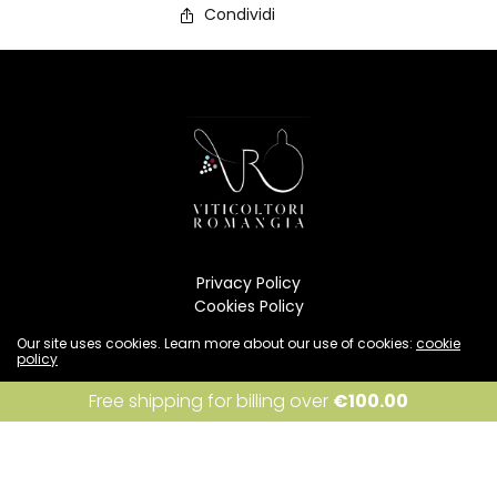
Condividi
Privacy Policy
Cookies Policy
Condizioni di vendita
Our site uses cookies. Learn more about our use of cookies:
cookie
Resi e rimborsi
policy
Spedizione
I accept
Free shipping for billing over
€
100.00
INFO
Per informazioni: