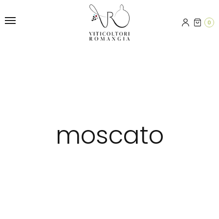
0
moscato