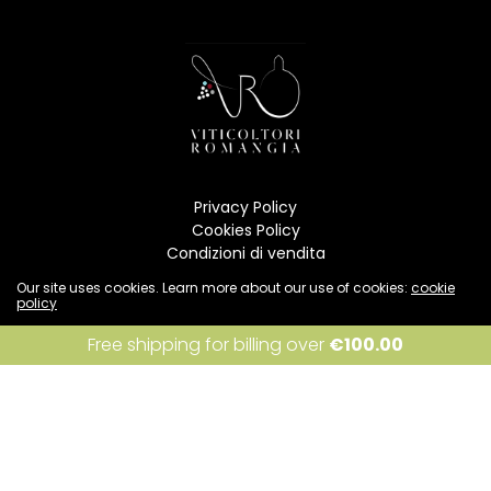
Privacy Policy
Cookies Policy
Condizioni di vendita
Resi e rimborsi
Our site uses cookies. Learn more about our use of cookies:
cookie
Spedizione
policy
I accept
Free shipping for billing over
€
100.00
INFO
Per informazioni:
info@viticoltoriromangia.it