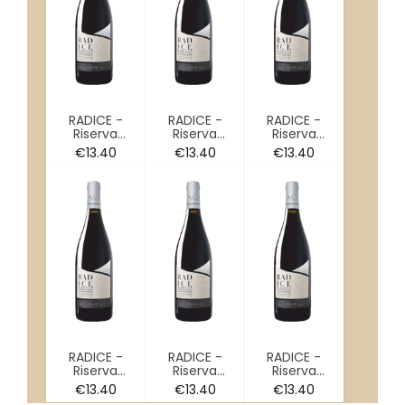
RADICE -
RADICE -
RADICE -
Riserva
Riserva
Riserva
Cannonau
Cannonau
Cannonau
€
13.40
€
13.40
€
13.40
di Sardegna
di Sardegna
di Sardegna
DOC
DOC
DOC
RADICE -
RADICE -
RADICE -
Riserva
Riserva
Riserva
Cannonau
Cannonau
Cannonau
€
13.40
€
13.40
€
13.40
di Sardegna
di Sardegna
di Sardegna