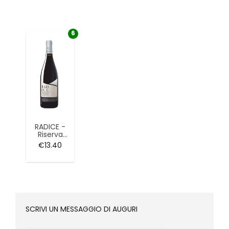
DOC
DOC
DOC
6
RADICE -
Riserva
Cannonau
€
13.40
di
Sardegna
DOC
SCRIVI UN MESSAGGIO DI AUGURI