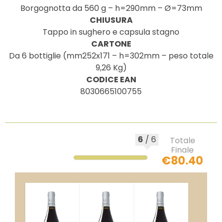
Borgognotta da 560 g – h=290mm – Ø=73mm
CHIUSURA
Tappo in sughero e capsula stagno
CARTONE
Da 6 bottiglie (mm252x171 – h=302mm – peso totale
9,26 Kg)
CODICE EAN
8030665100755
6
/
6
Totale
Finale
€80.40